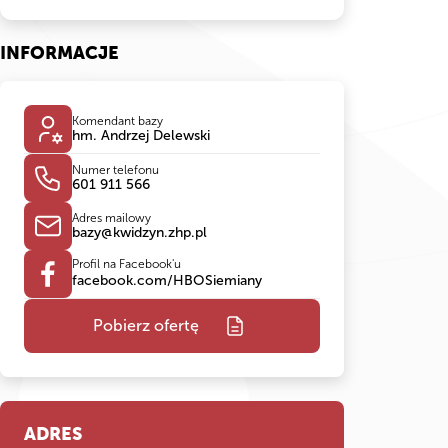
INFORMACJE
Komendant bazy
hm. Andrzej Delewski
Numer telefonu
601 911 566
Adres mailowy
bazy@kwidzyn.zhp.pl
Profil na Facebook'u
facebook.com/HBOSiemiany
Pobierz ofertę
ADRES