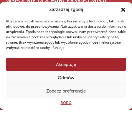
WSPÓLNIE DLA HARCERSKIEJ MISJI
Twoje wsparcie, nasza
Zarządzaj zgodą
siła!
Aby zapewnić jak najlepsze wrażenia, korzystamy z technologii, takich jak
pliki cookie, do przechowywania i/lub uzyskiwania dostępu do informacji o
urządzeniu. Zgoda na te technologie pozwoli nam przetwarzać dane, takie
jak zachowanie podczas przeglądania lub unikalne identyfikatory na tej
Numer konta do darowizn na rzecz Hufca ZHP
stronie. Brak wyrażenia zgody lub wycofanie zgody może niekorzystnie
Kwidzyn
wpłynąć na niektóre cechy i funkcje.
79 ‍1240 ‍5400 ‍1111 ‍0010 ‍6256
‍8813
Akceptuję
Odmów
Open
Zobacz preferencje
CZY WIESZ, ŻE...
RODO
„Zawisza Czarny” to flagowy statek ZHP . Żaglowiec uratował część
załogi żaglowca Marques, który zatonął w gwałtownym szkwale. Po
wzięciu rozbitków na pokład Zawisza, pomimo wysokiego stanu morza i
bardzo silnego wiatru, pozostał w rejonie wypadku, poszukując ofiar. Na
Bermudach żaglowiec i jego załogę witano jak bohaterów….