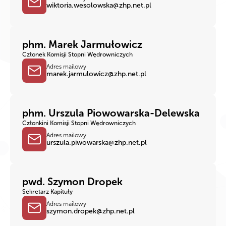
wiktoria.wesolowska@zhp.net.pl
phm. Marek Jarmułowicz
Członek Komisji Stopni Wędrowniczych
Adres mailowy
marek.jarmulowicz@zhp.net.pl
phm. Urszula Piowowarska-Delewska
Członkini Komisji Stopni Wędrowniczych
Adres mailowy
urszula.piwowarska@zhp.net.pl
pwd. Szymon Dropek
Sekretarz Kapituły
Adres mailowy
szymon.dropek@zhp.net.pl