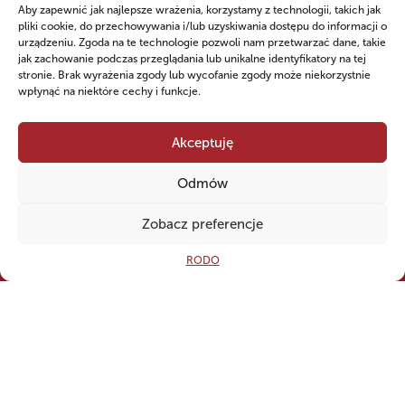
Aby zapewnić jak najlepsze wrażenia, korzystamy z technologii, takich jak
siła!
pliki cookie, do przechowywania i/lub uzyskiwania dostępu do informacji o
urządzeniu. Zgoda na te technologie pozwoli nam przetwarzać dane, takie
jak zachowanie podczas przeglądania lub unikalne identyfikatory na tej
Numer konta do darowizn na rzecz Hufca ZHP
stronie. Brak wyrażenia zgody lub wycofanie zgody może niekorzystnie
wpłynąć na niektóre cechy i funkcje.
Kwidzyn
79 ‍1240 ‍5400 ‍1111 ‍0010 ‍6256
‍8813
Akceptuję
Odmów
Open
Zobacz preferencje
CZY WIESZ, ŻE...
RODO
Gdyby wszyscy harcerze zamieszkali w jednym mieście, byłoby ono
wielkości Grudziądza.