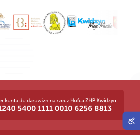
r konta do darowizn na rzecz Hufca ZHP Kwidzyn
‍1240 ‍5400 ‍1111 ‍0010 ‍6256 ‍8813
Open