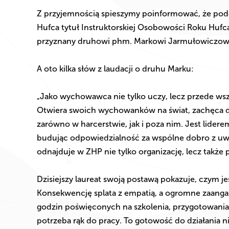
Z przyjemnością spieszymy poinformować, że podcza
Hufca tytuł Instruktorskiej Osobowości Roku Hufc
przyznany druhowi phm. Markowi Jarmułowiczow
A oto kilka słów z laudacji o druhu Marku:
„Jako wychowawca nie tylko uczy, lecz przede wszys
Otwiera swoich wychowanków na świat, zachęca 
zarówno w harcerstwie, jak i poza nim. Jest liderem
budując odpowiedzialność za wspólne dobro z uwa
odnajduje w ZHP nie tylko organizację, lecz także 
Dzisiejszy laureat swoją postawą pokazuje, czym je
Konsekwencję splata z empatią, a ogromne zaanga
godzin poświęconych na szkolenia, przygotowania,
potrzeba rąk do pracy. To gotowość do działania 