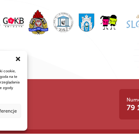
ki cookie,
goda na te
rzeglądania
ie zgody
Nume
 siła!
79 
ferencje