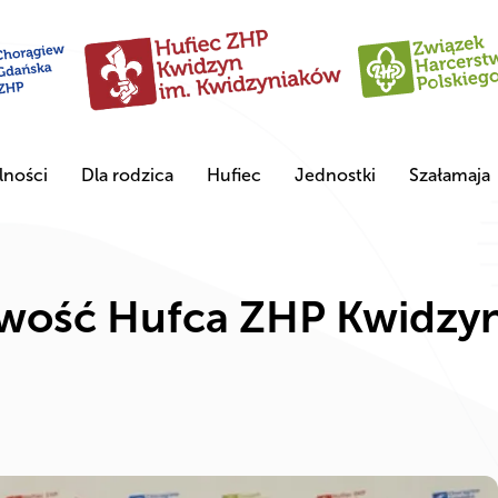
lności
Dla rodzica
Hufiec
Jednostki
Szałamaja
wość Hufca ZHP Kwidzyn 