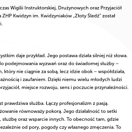
s Wigilii Instruktorskiej, Drużynowych oraz Przyjaciół
a ZHP Kwidzyn im. Kwidzyniaków „Złoty Śledź” został
i.
tkim daje przykład. Jego postawa działa silniej niż słowa.
do podejmowania wyzwań oraz do świadomej służby –
, który nie ciągnie za sobą, lecz idzie obok – współdziała,
żnością i zaufaniem. Dzięki niemu wielu młodych ludzi
przyjaciół, miejsce rozwoju, sens i poczucie przynależności.
st prawdziwa służba. Łączy profesjonalizm z pasją.
żowanie równoważy pokorą. Jego działalność to setki
 służbę oraz wsparcie innych. To obecność tam, gdzie
niezależnie od pory, pogody czy własnego zmęczenia. To