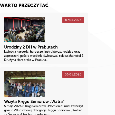
WARTO PRZECZYTAĆ
07.05.2026
Urodziny 2 DH w Prabutach
kwietnia harcerki, harcerze, instruktorzy, rodzice oraz
zaproszeni goście wspólnie świętowali rok działalności 2
Drużyna Harcerska w Prabuta...
06.05.2026
Wizyta Kręgu Seniorów „Watra”
5 maja 2026 r. Krąg Seniorów „Płomienie” miał zaszczyt
gościć 20-osobową delegację Kręgu Seniorów „Watra”
ze Świecie A tak brzmi relacja z i...