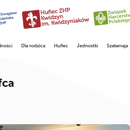
lności
Dla rodzica
Hufiec
Jednostki
Szałamaja
fca