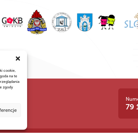
ki cookie,
goda na te
rzeglądania
ie zgody
Nume
 siła!
79 
ferencje