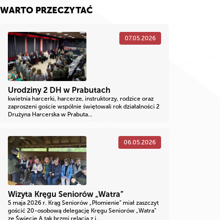
WARTO PRZECZYTAĆ
07.05.2026
Urodziny 2 DH w Prabutach
kwietnia harcerki, harcerze, instruktorzy, rodzice oraz
zaproszeni goście wspólnie świętowali rok działalności 2
Drużyna Harcerska w Prabuta...
06.05.2026
Wizyta Kręgu Seniorów „Watra”
5 maja 2026 r. Krąg Seniorów „Płomienie” miał zaszczyt
gościć 20-osobową delegację Kręgu Seniorów „Watra”
ze Świecie A tak brzmi relacja z i...