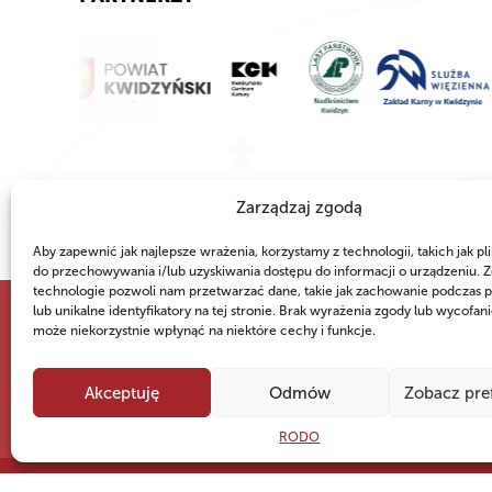
Zarządzaj zgodą
Aby zapewnić jak najlepsze wrażenia, korzystamy z technologii, takich jak pli
do przechowywania i/lub uzyskiwania dostępu do informacji o urządzeniu. Z
technologie pozwoli nam przetwarzać dane, takie jak zachowanie podczas p
lub unikalne identyfikatory na tej stronie. Brak wyrażenia zgody lub wycofan
może niekorzystnie wpłynąć na niektóre cechy i funkcje.
WSPÓLNIE DLA HARCERSKIEJ MISJI
Twoje wsparcie, nasza
Akceptuję
Odmów
Zobacz pre
RODO