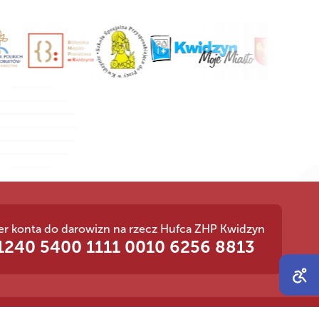
r konta do darowizn na rzecz Hufca ZHP Kwidzyn
‍1240 ‍5400 ‍1111 ‍0010 ‍6256 ‍8813
Open