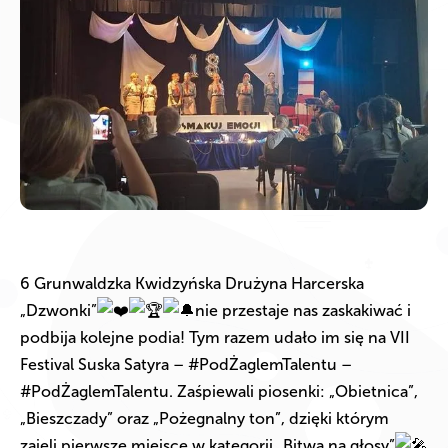
6 Grunwaldzka Kwidzyńska Drużyna Harcerska
„Dzwonki”
nie przestaje nas zaskakiwać i
podbija kolejne podia! Tym razem udało im się na VII
Festival Suska Satyra – #PodŻaglemTalentu –
#PodŻaglemTalentu. Zaśpiewali piosenki: „Obietnica”,
„Bieszczady” oraz „Pożegnalny ton”, dzięki którym
zajęli pierwsze miejsce w kategorii „Bitwa na głosy”