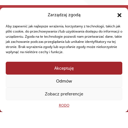
Zarządzaj zgodą
Aby zapewnić jak najlepsze wrażenia, korzystamy z technologii, takich jak
WSPÓLNIE DLA HARCERSKIEJ MISJI
pliki cookie, do przechowywania i/lub uzyskiwania dostępu do informacji o
urządzeniu. Zgoda na te technologie pozwoli nam przetwarzać dane, takie
Twoje wsparcie, nasza
jak zachowanie podczas przeglądania lub unikalne identyfikatory na tej
stronie. Brak wyrażenia zgody lub wycofanie zgody może niekorzystnie
wpłynąć na niektóre cechy i funkcje.
siła!
Akceptuję
Numer konta do darowizn na rzecz Hufca ZHP
Kwidzyn
Odmów
79 ‍1240 ‍5400 ‍1111 ‍0010 ‍6256
Open
‍8813
Zobacz preferencje
RODO