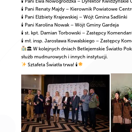
🕯 Pani Ewa Nowogrodzka – Dyrektor Kwidzyńskie
🕯 Pani Renaty Majdy – Kierownik Powiatowe Cen
🕯 Pani Elżbiety Krajewskiej – Wójt Gmina Sadlinki
🕯 Pani Karolina Nowak – Wójt Gminy Gardeja
🕯 st. kpt. Damian Torbowski – Zastępcy Komend
🕯 mł. insp. Jarosława Kowalskiego – Zastępcy K
🏛 W kolejnych dniach Betlejemskie Światło Pok
służb mudnurowych i innych instytucji.
Sztafeta Światła trwa! 🕯