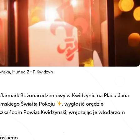
czyńska, Hufiec ZHP Kwidzyn
cie Jarmark Bożonarodzeniowy w Kwidzynie na Placu Jana
ejemskiego Światła Pokoju
, wygłosić orędzie
szkańcom Powiat Kwidzyński, wręczając je włodarzom
yńskiego