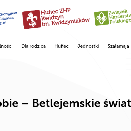
lności
Dla rodzica
Hufiec
Jednostki
Szałamaja
obie – Betlejemskie świa