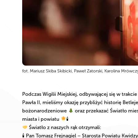
fot. Mariusz Skiba Skibicki, Paweł Zatorski, Karolina Mrów
Podczas Wigilii Miejskiej, odbywającej się w trak
Pawła II, mieliśmy okazję przybliżyć historię Betl
bożonarodzeniowe
oraz przekazać Światło mie
miasta i powiatu
🕯
Światło z naszych rąk otrzymali:
🕯 Pan Tomasz Frejnagiel – Starosta Powiatu Kwidz