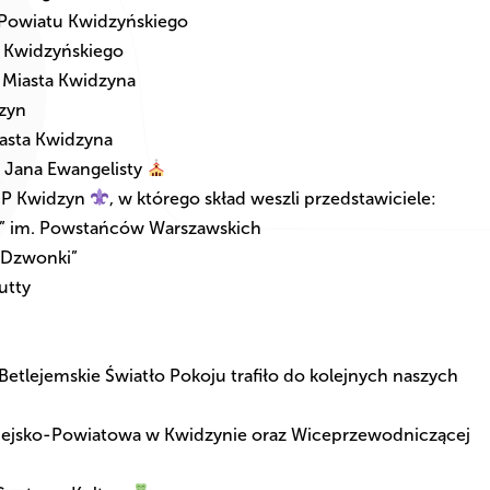
u Powiatu Kwidzyńskiego
u Kwidzyńskiego
y Miasta Kwidzyna
dzyn
iasta Kwidzyna
. Jana Ewangelisty
HP Kwidzyn
, w którego skład weszli przedstawiciele:
a” im. Powstańców Warszawskich
„Dzwonki”
utty
Betlejemskie Światło Pokoju trafiło do kolejnych naszych
 Miejsko-Powiatowa w Kwidzynie oraz Wiceprzewodniczącej