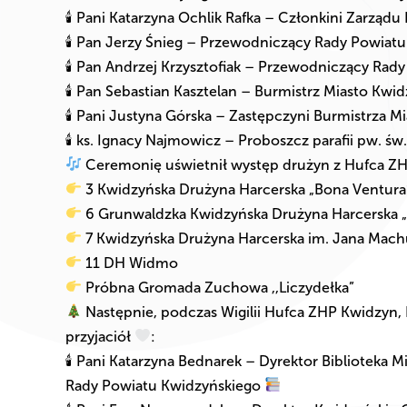
🕯 Pani Katarzyna Ochlik Rafka – Członkini Zarząd
🕯 Pan Jerzy Śnieg – Przewodniczący Rady Powiat
🕯 Pan Andrzej Krzysztofiak – Przewodniczący Rad
🕯 Pan Sebastian Kasztelan – Burmistrz Miasto Kwi
🕯 Pani Justyna Górska – Zastępczyni Burmistrza M
🕯 ks. Ignacy Najmowicz – Proboszcz parafii pw. św
Ceremonię uświetnił występ drużyn z Hufca Z
3 Kwidzyńska Drużyna Harcerska „Bona Ventur
6 Grunwaldzka Kwidzyńska Drużyna Harcerska 
7 Kwidzyńska Drużyna Harcerska im. Jana Mach
11 DH Widmo
Próbna Gromada Zuchowa ,,Liczydełka”
Następnie, podczas Wigilii Hufca ZHP Kwidzyn, 
przyjaciół
:
🕯 Pani Katarzyna Bednarek – Dyrektor Biblioteka
Rady Powiatu Kwidzyńskiego