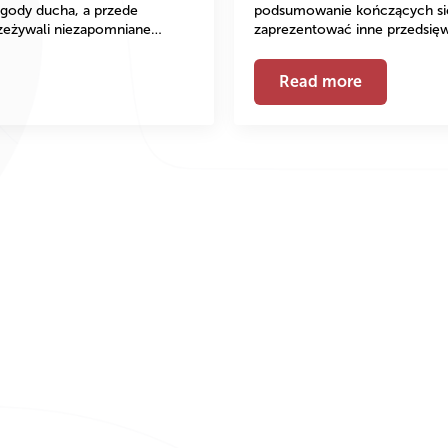
ogody ducha, a przede
podsumowanie kończących się d
zeżywali niezapomniane…
zaprezentować inne przedsię
Read more