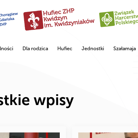
lności
Dla rodzica
Hufiec
Jednostki
Szałamaja
tkie wpisy