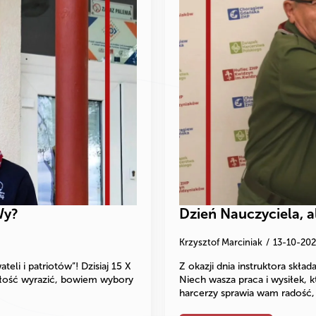
Wy?
Dzień Nauczyciela, a
Krzysztof Marciniak
13-10-20
i i patriotów”! Dzisiaj 15 X
Z okazji dnia instruktora skła
ałość wyrazić, bowiem wybory
Niech wasza praca i wysiłek,
harcerzy sprawia wam radość,