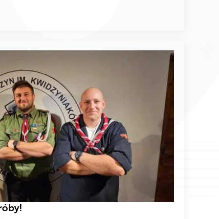
róby!