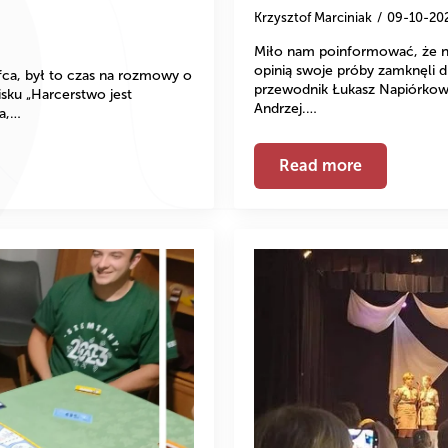
Krzysztof Marciniak
09-10-20
Miło nam poinformować, że na 
opinią swoje próby zamknęli 
fca, był to czas na rozmowy o
przewodnik Łukasz Napiórkow
sku „Harcerstwo jest
Andrzej.…
wa,…
Read more