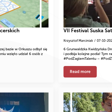
cerskich
VII Festival Suska Sa
Krzysztof Marciniak
07-10-20
zej bazie w Orkuszu odbył się
6 Grunwaldzka Kwidzyńska Dru
niu wzięło udział 6 osób z
i podbija kolejne podia! Tym r
#PodŻaglemTalentu – #PodŻagl
Read more