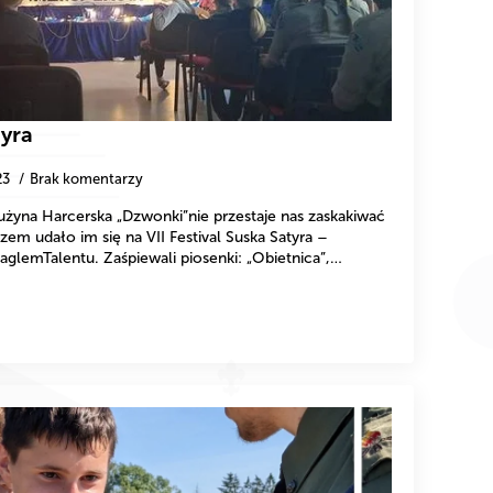
tyra
23
Brak komentarzy
żyna Harcerska „Dzwonki”nie przestaje nas zaskakiwać
azem udało im się na VII Festival Suska Satyra –
emTalentu. Zaśpiewali piosenki: „Obietnica”,…