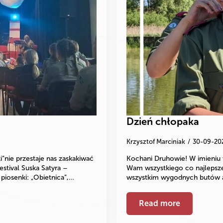
Dzień chłopaka
Krzysztof Marciniak
30-09-20
nie przestaje nas zaskakiwać
Kochani Druhowie! W imieniu 
estival Suska Satyra –
Wam wszystkiego co najlepsze
iosenki: „Obietnica”,…
wszystkim wygodnych butów a
Read more