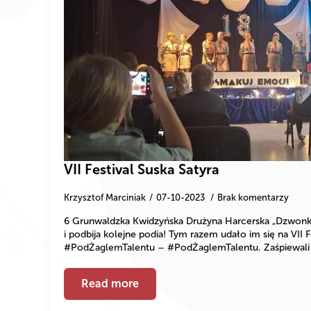
VII Festival Suska Satyra
Krzysztof Marciniak
07-10-2023
Brak komentarzy
6 Grunwaldzka Kwidzyńska Drużyna Harcerska „Dzwonki”
i podbija kolejne podia! Tym razem udało im się na VII F
#PodŻaglemTalentu – #PodŻaglemTalentu. Zaśpiewali p
Read more